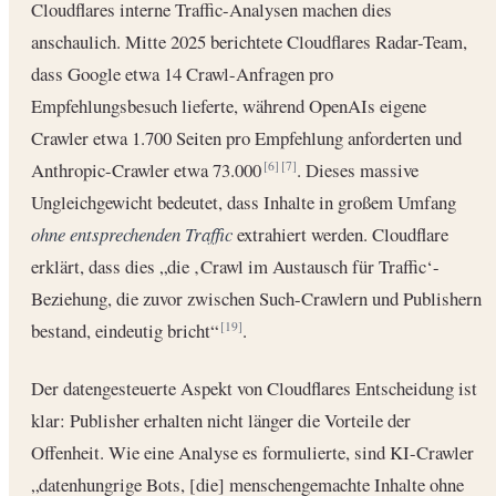
Cloudflares interne Traffic-Analysen machen dies
anschaulich. Mitte 2025 berichtete Cloudflares Radar-Team,
dass Google etwa 14 Crawl-Anfragen pro
Empfehlungsbesuch lieferte, während OpenAIs eigene
Crawler etwa 1.700 Seiten pro Empfehlung anforderten und
Anthropic-Crawler etwa 73.000
. Dieses massive
[6]
[7]
Ungleichgewicht bedeutet, dass Inhalte in großem Umfang
ohne entsprechenden Traffic
extrahiert werden. Cloudflare
erklärt, dass dies „die ‚Crawl im Austausch für Traffic‘-
Beziehung, die zuvor zwischen Such-Crawlern und Publishern
bestand, eindeutig bricht“
.
[19]
Der datengesteuerte Aspekt von Cloudflares Entscheidung ist
klar: Publisher erhalten nicht länger die Vorteile der
Offenheit. Wie eine Analyse es formulierte, sind KI-Crawler
„datenhungrige Bots, [die] menschengemachte Inhalte ohne