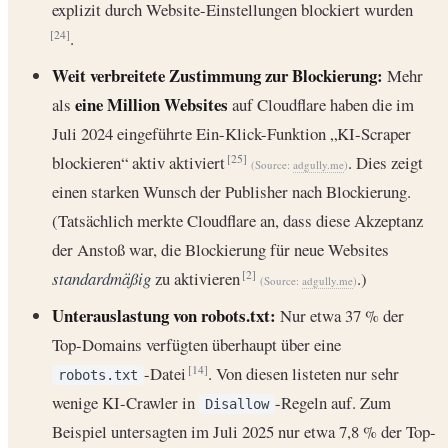
explizit durch Website-Einstellungen blockiert wurden
.
[24]
Weit verbreitete Zustimmung zur Blockierung:
Mehr
eine Million Websites
als
auf Cloudflare haben die im
Juli 2024 eingeführte Ein-Klick-Funktion „KI-Scraper
blockieren“ aktiv aktiviert
. Dies zeigt
[25]
(Source:
adgully.me
)
einen starken Wunsch der Publisher nach Blockierung.
(Tatsächlich merkte Cloudflare an, dass diese Akzeptanz
der Anstoß war, die Blockierung für neue Websites
standardmäßig
zu aktivieren
.)
[2]
(Source:
adgully.me
)
Unterauslastung von robots.txt:
Nur etwa 37 % der
Top-Domains verfügten überhaupt über eine
-Datei
. Von diesen listeten nur sehr
[14]
robots.txt
wenige KI-Crawler in
-Regeln auf. Zum
Disallow
Beispiel untersagten im Juli 2025 nur etwa 7,8 % der Top-