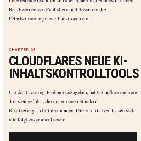
lieferten eine quantitative Untermauerung der anekdotischen
Beschwerden von Publishern und flossen in die
Feinabstimmung neuer Funktionen ein.
CLOUDFLARES NEUE KI-
INHALTSKONTROLLTOOLS
Um das Crawling-Problem anzugehen, hat Cloudflare mehrere
Tools eingeführt, die in der neuen Standard-
Blockierungsrichtlinie münden. Diese Initiativen lassen sich
wie folgt zusammenfassen:
FUNKTION/RICHTLINIE
BESCHREIBUNG
EINFÜH