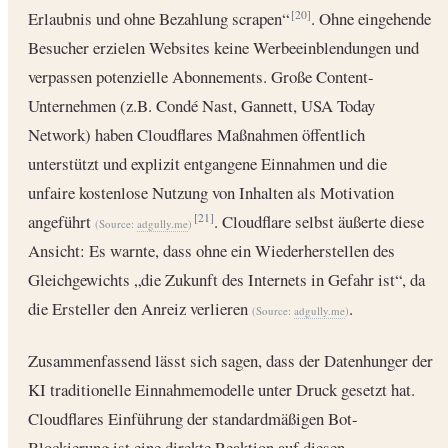
Erlaubnis und ohne Bezahlung scrapen“
. Ohne eingehende
[20]
Besucher erzielen Websites keine Werbeeinblendungen und
verpassen potenzielle Abonnements. Große Content-
Unternehmen (z.B. Condé Nast, Gannett, USA Today
Network) haben Cloudflares Maßnahmen öffentlich
unterstützt und explizit entgangene Einnahmen und die
unfaire kostenlose Nutzung von Inhalten als Motivation
angeführt
. Cloudflare selbst äußerte diese
[21]
(Source:
adgully.me
)
Ansicht: Es warnte, dass ohne ein Wiederherstellen des
Gleichgewichts „die Zukunft des Internets in Gefahr ist“, da
die Ersteller den Anreiz verlieren
.
(Source:
adgully.me
)
Zusammenfassend lässt sich sagen, dass der Datenhunger der
KI traditionelle Einnahmemodelle unter Druck gesetzt hat.
Cloudflares Einführung der standardmäßigen Bot-
Blockierung ist eine direkte Reaktion auf diesen