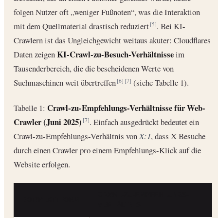
folgen Nutzer oft „weniger Fußnoten“, was die Interaktion
mit dem Quellmaterial drastisch reduziert
. Bei KI-
[5]
Crawlern ist das Ungleichgewicht weitaus akuter: Cloudflares
KI-Crawl-zu-Besuch-Verhältnisse
Daten zeigen
im
Tausenderbereich, die die bescheidenen Werte von
Suchmaschinen weit übertreffen
(siehe Tabelle 1).
[6]
[7]
Crawl-zu-Empfehlungs-Verhältnisse für Web-
Tabelle 1:
Crawler (Juni 2025)
. Einfach ausgedrückt bedeutet ein
[7]
Crawl-zu-Empfehlungs-Verhältnis von
X:1
, dass X Besuche
durch einen Crawler pro einem Empfehlungs-Klick auf die
Website erfolgen.
CRAWL-ZU-EMPFEHLUNGS-
BOT/PLATTFORM
VERHÄLTNIS