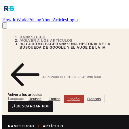
How It Works
Pricing
About
Articles
Login
RANKSTUDIO
/
VOLVER A LOS ARTÍCULOS
/
ALGORITMO PAGERANK: UNA HISTORIA DE LA
BÚSQUEDA DE GOOGLE Y EL AUGE DE LA IA
|
Publicado el
13/10/2025
|
45 min read
Volver a los artículos
Language:
Deutsch
English
Español
Français
DESCARGAR PDF
RANKSTUDIO
/
ARTÍCULO