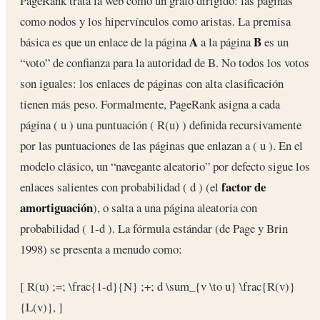
PageRank trata la web como un grafo dirigido: las páginas
como nodos y los hipervínculos como aristas. La premisa
A
B
básica es que un enlace de la página
a la página
es un
“voto” de confianza para la autoridad de B. No todos los votos
son iguales: los enlaces de páginas con alta clasificación
tienen más peso. Formalmente, PageRank asigna a cada
página ( u ) una puntuación ( R(u) ) definida recursivamente
por las puntuaciones de las páginas que enlazan a ( u ). En el
modelo clásico, un “navegante aleatorio” por defecto sigue los
factor de
enlaces salientes con probabilidad ( d ) (el
amortiguación
), o salta a una página aleatoria con
probabilidad ( 1-d ). La fórmula estándar (de Page y Brin
1998) se presenta a menudo como:
[ R(u) ;=; \frac{1-d}{N} ;+; d \sum_{v \to u} \frac{R(v)}
{L(v)}, ]