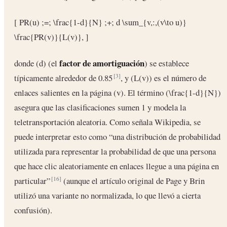
[ PR(u) ;=; \frac{1-d}{N} ;+; d \sum_{v,:,(v\to u)}
\frac{PR(v)}{L(v)}, ]
factor de amortiguación
donde (d) (el
) se establece
típicamente alrededor de 0.85
, y (L(v)) es el número de
[3]
enlaces salientes en la página (v). El término (\frac{1-d}{N})
asegura que las clasificaciones sumen 1 y modela la
teletransportación aleatoria. Como señala Wikipedia, se
puede interpretar esto como “una distribución de probabilidad
utilizada para representar la probabilidad de que una persona
que hace clic aleatoriamente en enlaces llegue a una página en
particular”
(aunque el artículo original de Page y Brin
[16]
utilizó una variante no normalizada, lo que llevó a cierta
confusión).