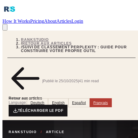
How It Works
Pricing
About
Articles
Login
RANKSTUDIO
/
RETOUR AUX ARTICLES
/
SUIVI DE CLASSEMENT PERPLEXITY : GUIDE POUR
CONSTRUIRE VOTRE PROPRE OUTIL
|
Publié le
25/10/2025
|
41 min read
Retour aux articles
Language:
Deutsch
English
Español
Français
TÉLÉCHARGER LE PDF
RANKSTUDIO
/
ARTICLE