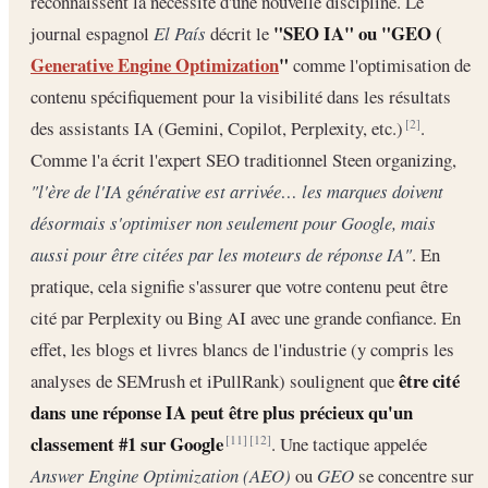
reconnaissent la nécessité d'une nouvelle discipline. Le
"SEO IA" ou "GEO (
journal espagnol
El País
décrit le
Generative Engine Optimization
"
comme l'optimisation de
contenu spécifiquement pour la visibilité dans les résultats
des assistants IA (Gemini, Copilot, Perplexity, etc.)
.
[2]
Comme l'a écrit l'expert SEO traditionnel Steen organizing,
"l'ère de l'IA générative est arrivée… les marques doivent
désormais s'optimiser non seulement pour Google, mais
aussi pour être citées par les moteurs de réponse IA"
. En
pratique, cela signifie s'assurer que votre contenu peut être
cité par Perplexity ou Bing AI avec une grande confiance. En
effet, les blogs et livres blancs de l'industrie (y compris les
être cité
analyses de SEMrush et iPullRank) soulignent que
dans une réponse IA peut être plus précieux qu'un
classement #1 sur Google
. Une tactique appelée
[11]
[12]
Answer Engine Optimization (AEO)
ou
GEO
se concentre sur