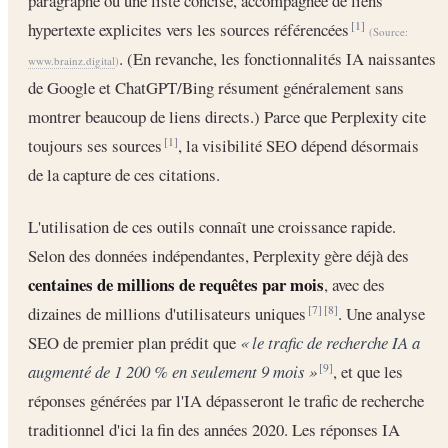
paragraphe ou une liste concise, accompagnée de liens
hypertexte explicites vers les sources référencées
[1]
(Source:
. (En revanche, les fonctionnalités IA naissantes
www.brainz.digital
)
de Google et ChatGPT/Bing résument généralement sans
montrer beaucoup de liens directs.) Parce que Perplexity cite
toujours ses sources
, la visibilité SEO dépend désormais
[1]
de la capture de ces citations.
L'utilisation de ces outils connaît une croissance rapide.
Selon des données indépendantes, Perplexity gère déjà des
centaines de millions de requêtes par mois
, avec des
dizaines de millions d'utilisateurs uniques
. Une analyse
[7]
[8]
SEO de premier plan prédit que
« le trafic de recherche IA a
augmenté de 1 200 % en seulement 9 mois »
, et que les
[9]
réponses générées par l'IA dépasseront le trafic de recherche
traditionnel d'ici la fin des années 2020. Les réponses IA